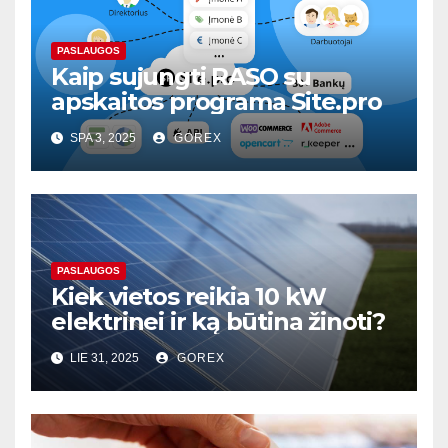
PASLAUGOS
Kaip sujungti RASO su
apskaitos programa Site.pro
SPA 3, 2025
GOREX
PASLAUGOS
Kiek vietos reikia 10 kW
elektrinei ir ką būtina žinoti?
LIE 31, 2025
GOREX