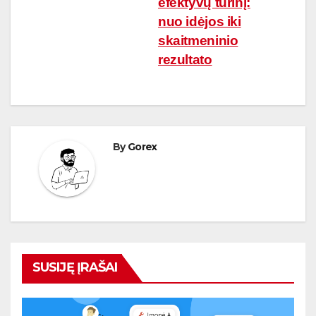
efektyvų turinį:
tarp
nuo idėjos iki
įrašų
skaitmeninio
rezultato
By
Gorex
SUSIJĘ ĮRAŠAI