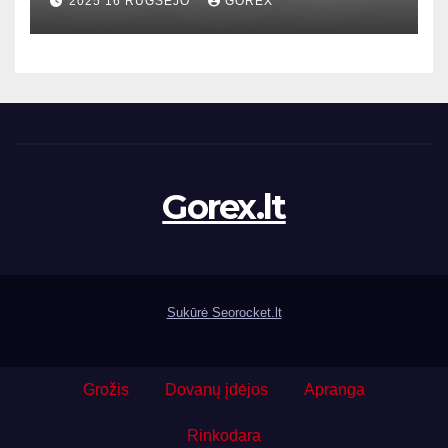
2025 16 RUGSĖJO
GOREX
Gorex.lt
Sukūrė
Seorocket.lt
Grožis
Dovanų įdėjos
Apranga
Rinkodara