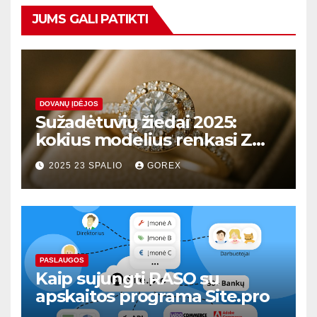
JUMS GALI PATIKTI
DOVANŲ ĮDĖJOS
Sužadėtuvių žiedai 2025:
kokius modelius renkasi Z
karta?
2025 23 SPALIO
GOREX
PASLAUGOS
Kaip sujungti RASO su
apskaitos programa Site.pro