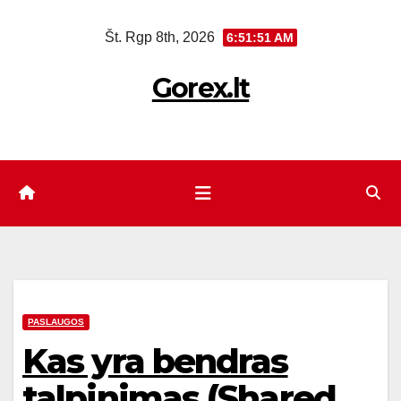
Eiti
Št. Rgp 8th, 2026
6:51:52 AM
prie
turinio
Gorex.lt
PASLAUGOS
Kas yra bendras
talpinimas (Shared