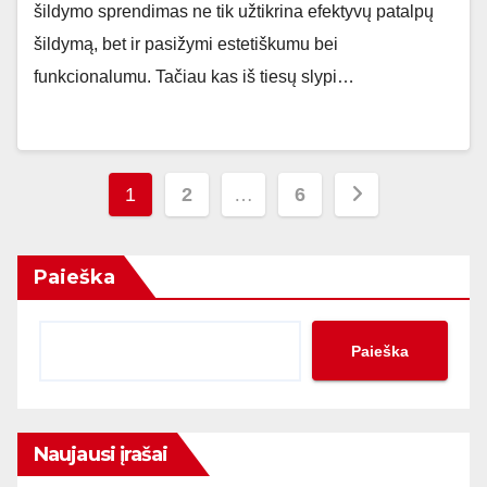
šildymo sprendimas ne tik užtikrina efektyvų patalpų
šildymą, bet ir pasižymi estetiškumu bei
funkcionalumu. Tačiau kas iš tiesų slypi…
Įrašų
1
2
…
6
puslapiavimas
Paieška
Paieška
Naujausi įrašai