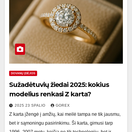
DOVANŲ ĮDĖJOS
Sužadėtuvių žiedai 2025: kokius
modelius renkasi Z karta?
2025 23 SPALIO
GOREX
Z karta įžengė į amžių, kai meilė tampa ne tik jausmu,
bet ir sąmoningu pasirinkimu. Ši karta, gimusi tarp
1996–2007 metų, keičia ne tik technologijų, bet ir