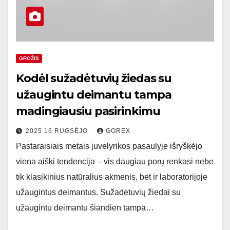
GROŽIS
Kodėl sužadėtuvių žiedas su
užaugintu deimantu tampa
madingiausiu pasirinkimu
2025 16 RUGSĖJO
GOREX
Pastaraisiais metais juvelyrikos pasaulyje išryškėjo
viena aiški tendencija – vis daugiau porų renkasi nebe
tik klasikinius natūralius akmenis, bet ir laboratorijoje
užaugintus deimantus. Sužadėtuvių žiedai su
užaugintu deimantu šiandien tampa…