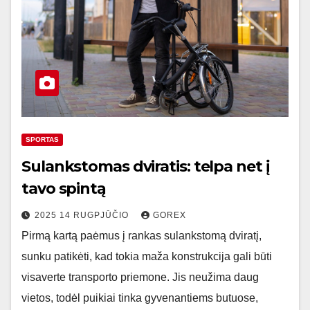
SPORTAS
Sulankstomas dviratis: telpa net į
tavo spintą
2025 14 RUGPJŪČIO
GOREX
Pirmą kartą paėmus į rankas sulankstomą dviratį,
sunku patikėti, kad tokia maža konstrukcija gali būti
visaverte transporto priemone. Jis neužima daug
vietos, todėl puikiai tinka gyvenantiems butuose,