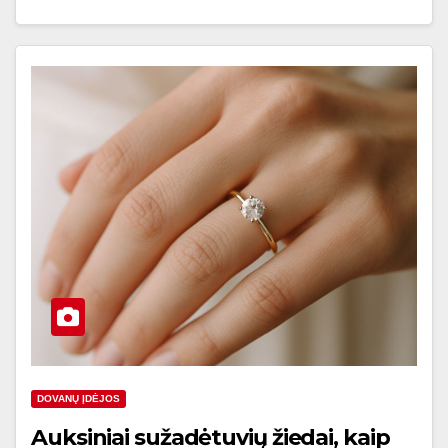
DOVANŲ ĮDĖJOS
Auksiniai sužadėtuvių žiedai, kaip