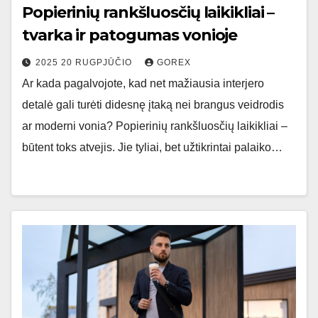
Popierinių rankšluosčių laikikliai –
tvarka ir patogumas vonioje
2025 20 RUGPJŪČIO
GOREX
Ar kada pagalvojote, kad net mažiausia interjero
detalė gali turėti didesnę įtaką nei brangus veidrodis
ar moderni vonia? Popierinių rankšluosčių laikikliai –
būtent toks atvejis. Jie tyliai, bet užtikrintai palaiko…