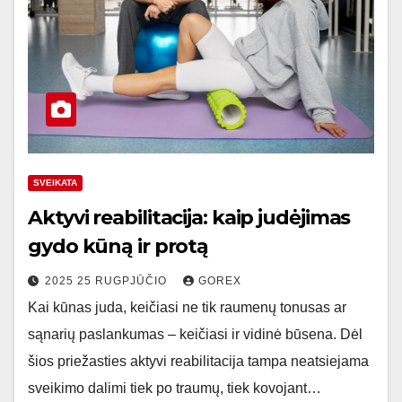
SVEIKATA
Aktyvi reabilitacija: kaip judėjimas
gydo kūną ir protą
2025 25 RUGPJŪČIO
GOREX
Kai kūnas juda, keičiasi ne tik raumenų tonusas ar
sąnarių paslankumas – keičiasi ir vidinė būsena. Dėl
šios priežasties aktyvi reabilitacija tampa neatsiejama
sveikimo dalimi tiek po traumų, tiek kovojant…