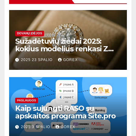
DOVANŲ ĮDĖJOS
Sužadėtuvių žiedai 2025:
kokius modelius renkasi Z
karta?
2025 23 SPALIO
GOREX
PASLAUGOS
Kaip sujungti RASO su
apskaitos programa Site.pro
2025 3 SPALIO
GOREX