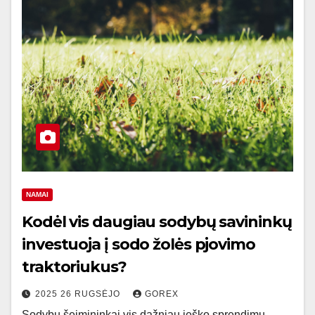
NAMAI
Kodėl vis daugiau sodybų savininkų
investuoja į sodo žolės pjovimo
traktoriukus?
2025 26 RUGSĖJO
GOREX
Sodybų šeimininkai vis dažniau ieško sprendimų,