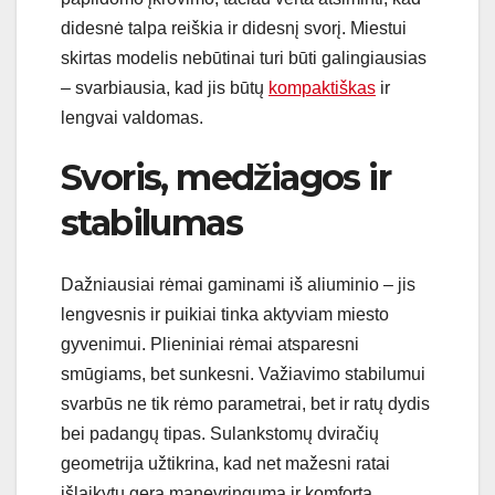
didesnė talpa reiškia ir didesnį svorį. Miestui
skirtas modelis nebūtinai turi būti galingiausias
– svarbiausia, kad jis būtų
kompaktiškas
ir
lengvai valdomas.
Svoris, medžiagos ir
stabilumas
Dažniausiai rėmai gaminami iš aliuminio – jis
lengvesnis ir puikiai tinka aktyviam miesto
gyvenimui. Plieniniai rėmai atsparesni
smūgiams, bet sunkesni. Važiavimo stabilumui
svarbūs ne tik rėmo parametrai, bet ir ratų dydis
bei padangų tipas. Sulankstomų dviračių
geometrija užtikrina, kad net mažesni ratai
išlaikytų gerą manevringumą ir komfortą.