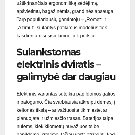
užtikrinančiais ergonomišką sėdėjimą,
apšvietimu, bagažinėmis, grandinės apsauga.
Tarp populiariausių gamintojų – „Romet“ ir
„Azimut“, siūlantys patikimus modelius tiek
kasdieniam susisiekimui, tiek poilsiui.
Sulankstomas
elektrinis dviratis –
galimybė dar daugiau
Elektrinis variantas suteikia papildomos galios
ir patogumo. Čia svarbiausia atkreipti dėmesį į
kelionės tikslą – ar važiuosite tik mieste, ar
planuojate ir užmiesčio trasas. Baterijos talpa
nulems, kiek kilometrų nuvažiuosite be
papildomo įkrovimo, tačiau verta atsiminti, kad