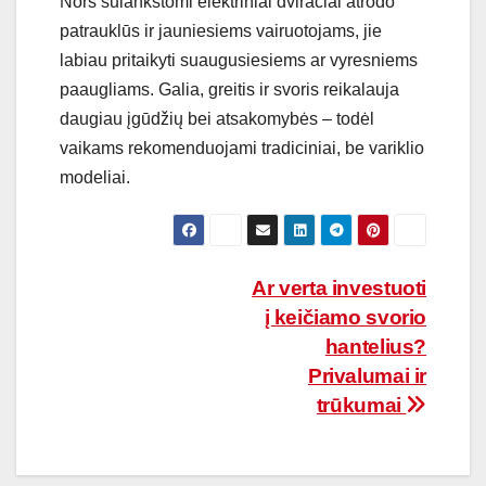
Nors sulankstomi elektriniai dviračiai atrodo
patrauklūs ir jauniesiems vairuotojams, jie
labiau pritaikyti suaugusiesiems ar vyresniems
paaugliams. Galia, greitis ir svoris reikalauja
daugiau įgūdžių bei atsakomybės – todėl
vaikams rekomenduojami tradiciniai, be variklio
modeliai.
Navigacija
Ar verta investuoti
į keičiamo svorio
tarp
hantelius?
įrašų
Privalumai ir
trūkumai