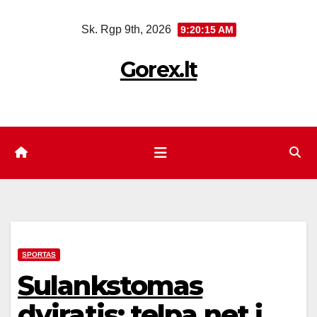
Eiti
Sk. Rgp 9th, 2026
9:20:16 AM
prie
turinio
Gorex.lt
SPORTAS
Sulankstomas
dviratis: telpa net į