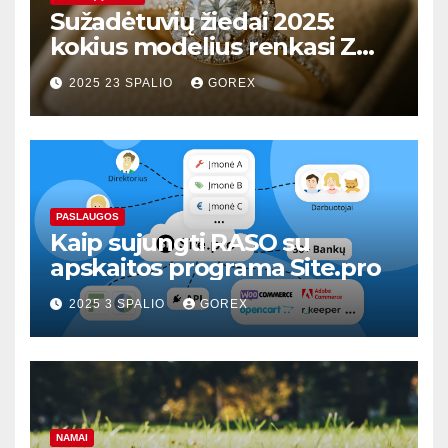
Sužadėtuvių žiedai 2025:
kokius modelius renkasi Z
karta?
2025 23 SPALIO
GOREX
PASLAUGOS
Kaip sujungti RASO su
apskaitos programa Site.pro
2025 3 SPALIO
GOREX
NAMAI