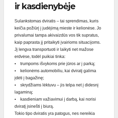
ir kasdienybėje
Sulankstomas dviratis – tai sprendimas, kuris
keičia požiūrį į judėjimą mieste ir kelionėse. Jo
privalumai tampa akivaizdūs vos tik supratus,
kaip paprasta jį pritaikyti įvairioms situacijoms.
Jį lengva transportuoti ir laikyti net mažose
erdvėse, todėl puikiai tinka:
• trumpoms išvykoms prie jūros ar į parką;
• kelionėms automobiliu, kai dviratį galima
įdėti į bagažinę;
• skrydžiams lėktuvu – jis telpa net į didesnį
lagaminą;
• kasdieniam važiavimui į darbą, kai norisi
dviratį įsinešti į biurą.
Tokio tipo dviratis yra patogus, nes nereikia