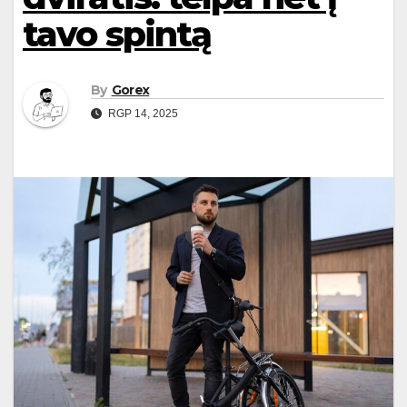
tavo spintą
By
Gorex
RGP 14, 2025