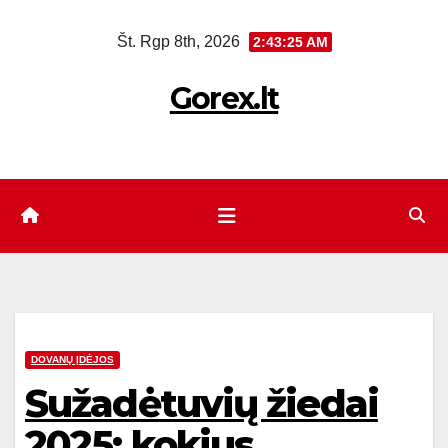
Eiti
Št. Rgp 8th, 2026
2:43:26 AM
prie
turinio
Gorex.lt
DOVANŲ ĮDĖJOS
Sužadėtuvių žiedai
2025: kokius