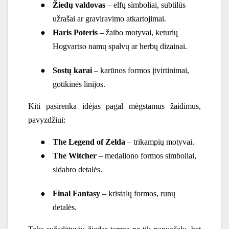
●
Žiedų valdovas
– elfų simboliai, subtilūs
užrašai ar graviravimo atkartojimai.
●
Haris Poteris
– žaibo motyvai, keturių
Hogvartso namų spalvų ar herbų dizainai.
●
Sostų karai
– karūnos formos įtvirtinimai,
gotikinės linijos.
Kiti pasirenka idėjas pagal mėgstamus žaidimus,
pavyzdžiui:
●
The Legend of Zelda
– trikampių motyvai.
●
The Witcher
– medaliono formos simboliai,
sidabro detalės.
●
Final Fantasy
– kristalų formos, runų
detalės.