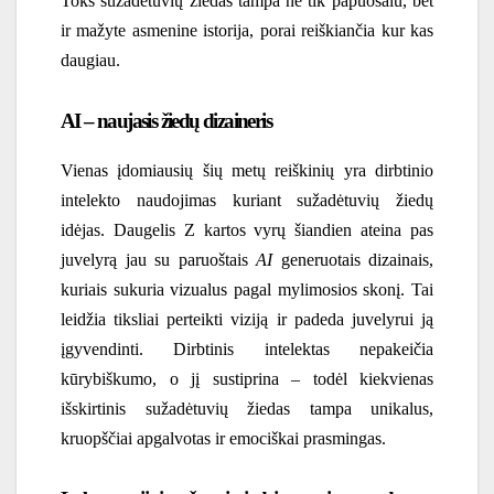
Toks sužadėtuvių žiedas tampa ne tik papuošalu, bet
ir mažyte asmenine istorija, porai reiškiančia kur kas
daugiau.
AI – naujasis žiedų dizaineris
Vienas įdomiausių šių metų reiškinių yra dirbtinio
intelekto naudojimas kuriant sužadėtuvių žiedų
idėjas. Daugelis Z kartos vyrų šiandien ateina pas
juvelyrą jau su paruoštais
AI
generuotais dizainais,
kuriais sukuria vizualus pagal mylimosios skonį. Tai
leidžia tiksliai perteikti viziją ir padeda juvelyrui ją
įgyvendinti. Dirbtinis intelektas nepakeičia
kūrybiškumo, o jį sustiprina – todėl kiekvienas
išskirtinis sužadėtuvių žiedas
tampa unikalus,
kruopščiai apgalvotas ir emociškai prasmingas.