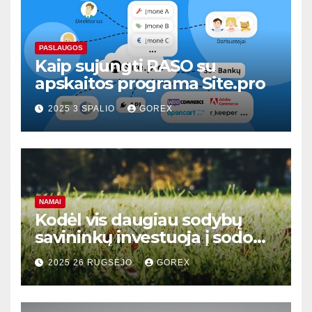
PASLAUGOS
Kaip sujungti RASO su
apskaitos programa Site.pro
2025 3 SPALIO
GOREX
NAMAI
Kodėl vis daugiau sodybų
savininkų investuoja į sodo
žolės pjovimo traktoriukus?
2025 26 RUGSĖJO
GOREX