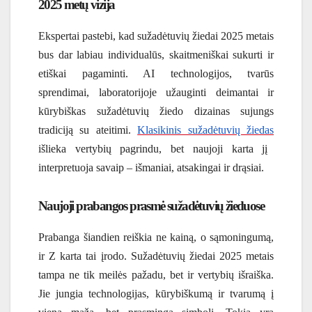
2025 metų vizija
Ekspertai pastebi, kad sužadėtuvių žiedai 2025 metais
bus dar labiau individualūs, skaitmeniškai sukurti ir
etiškai pagaminti. AI technologijos, tvarūs
sprendimai, laboratorijoje užauginti deimantai ir
kūrybiškas sužadėtuvių žiedo dizainas sujungs
tradiciją su ateitimi.
Klasikinis sužadėtuvių žiedas
išlieka vertybių pagrindu, bet naujoji karta jį
interpretuoja savaip – išmaniai, atsakingai ir drąsiai.
Naujoji prabangos prasmė sužadėtuvių žieduose
Prabanga šiandien reiškia ne kainą, o sąmoningumą,
ir Z karta tai įrodo. Sužadėtuvių žiedai 2025 metais
tampa ne tik meilės pažadu, bet ir vertybių išraiška.
Jie jungia technologijas, kūrybiškumą ir tvarumą į