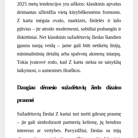
2025 metų tendencijos yra aiškios: klasikinis apvalus
deimantas užleidžia vietą kūrybiškesnėms formoms.
Z karta mėgsta ovalo, markizės, širdelės ir lašo
pjūvius – jie atrodo modernesni, subtiliai prabangūs ir
išskirtiniai. Net
klasikinis sužadėtuvių žiedas
šiandien
įgauna naują veidą – jame gali būti netikėtų linijų,
minimalistinių detalių arba spalvotų akmenų intarpų.
Tokia įvairovė rodo, kad Z karta siekia ne taisyklių
laikymosi, o asmeninės išraiškos.
Daugiau dėmesio sužadėtuvių žiedo dizaino
prasmei
Sužadėtuvių žiedai Z kartai turi turėti gilesnę prasmę
– jie gali simbolizuoti partnerių kelionę, jų bendrus
interesus ar vertybes. Pavyzdžiui, žiedas su trijų