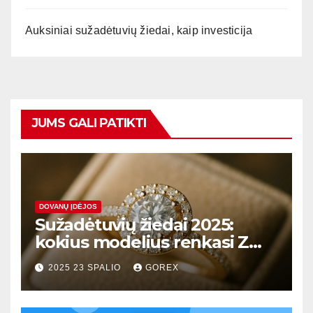
Auksiniai sužadėtuvių žiedai, kaip investicija
JUMS GALI PATIKTI
DOVANŲ ĮDĖJOS
Sužadėtuvių žiedai 2025:
kokius modelius renkasi Z
karta?
2025 23 SPALIO
GOREX