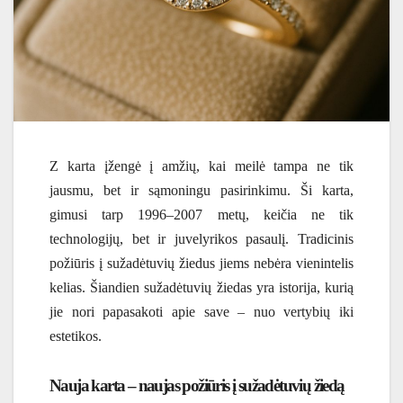
Z karta įžengė į amžių, kai meilė tampa ne tik
jausmu, bet ir sąmoningu pasirinkimu. Ši karta,
gimusi tarp 1996–2007 metų, keičia ne tik
technologijų, bet ir juvelyrikos pasaulį. Tradicinis
požiūris į sužadėtuvių žiedus jiems nebėra vienintelis
kelias. Šiandien sužadėtuvių žiedas yra istorija, kurią
jie nori papasakoti apie save – nuo vertybių iki
estetikos.
Nauja karta – naujas požiūris į sužadėtuvių žiedą