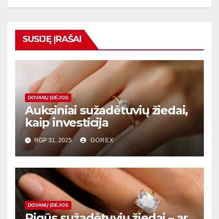
SUSIJĘ ĮRAŠAI
DOVANŲ ĮDĖJOS
Auksiniai sužadėtuvių žiedai,
kaip investicija
RGP 31, 2025
GOREX
DOVANŲ ĮDĖJOS
Pigūs sužadėtuvių žiedai – ar