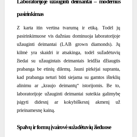
Laboratorijoje užauginti deimantai – modernus
pasirinkimas
Z karta itin vertina tvarumą ir etiką. Todėl jų
pasirinkimuose vis dažniau dominuoja laboratorijoje
užauginti deimantai (LAB grown diamonds). Jų
kilmė yra skaidri ir atsakinga, todėl
sužadėtuvių
žiedai su užaugintais deimantais
leidžia džiaugtis
prabanga be etinių dilemų. Jauni pirkėjai supranta,
kad prabanga neturi būti siejama su gamtos išteklių
alinimu ar „kraujo deimantų“ istorijomis. Be to,
laboratorijoje užauginti deimantai suteikia galimybę
įsigyti didesnį ar kokybiškesnį akmenį už
prieinamesnę kainą.
Spalvų ir formų įvairovė sužadėtuvių žieduose