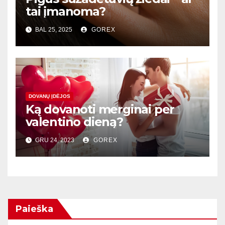
tai įmanoma?
BAL 25, 2025
GOREX
DOVANŲ ĮDĖJOS
Ką dovanoti merginai per
valentino dieną?
GRU 24, 2023
GOREX
Paieška