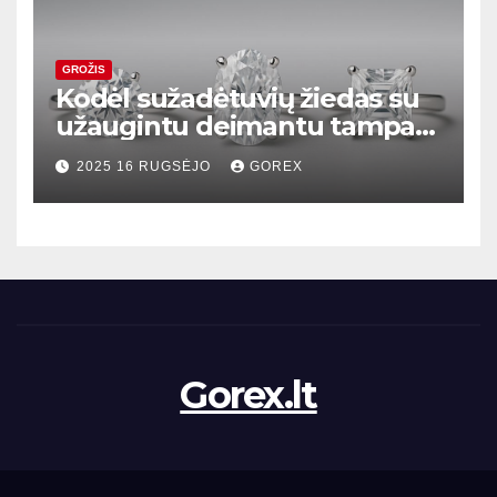
GROŽIS
Kodėl sužadėtuvių žiedas su
užaugintu deimantu tampa
madingiausiu pasirinkimu
2025 16 RUGSĖJO
GOREX
Gorex.lt