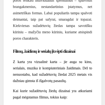
poros renkasi individualius sprendimus – spalvotus
brangakmenius, nestandartinius įstatymus, net
asimetriškas formas. Labai populiarūs tampa spalvoti
deimantai, taip pat safyrai, smaragdai ir topazai.
Kiekvienas sužadėtuvių žiedas tampa savotišku
kūriniu – mažyčiu meno kūriniu, kuriame atsispindi
poros charakteris.
Filmų, žaidimų ir serialų įkvėpti dizainai
Z karta yra vizualinė karta – jie auga su kinu,
serialais, muzika ir kompiuteriniais žaidimais. Dėl to
nenuostabu, kad sužadėtuvių žiedai 2025 metais vis
dažniau gimsta iš išgalvotų pasaulių.
Kai kurie sužadėtuvių žiedų dizainai yra atkuriami
pagal mėgstamus filmus, tokius kaip: