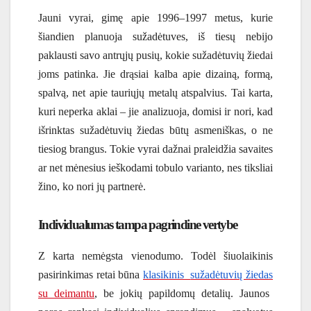
Jauni vyrai, gimę apie 1996–1997 metus, kurie
šiandien planuoja sužadėtuves, iš tiesų nebijo
paklausti savo antrųjų pusių, kokie sužadėtuvių žiedai
joms patinka. Jie drąsiai kalba apie dizainą, formą,
spalvą, net apie tauriųjų metalų atspalvius. Tai karta,
kuri neperka aklai – jie analizuoja, domisi ir nori, kad
išrinktas sužadėtuvių žiedas būtų asmeniškas, o ne
tiesiog brangus. Tokie vyrai dažnai praleidžia savaites
ar net mėnesius ieškodami tobulo varianto, nes tiksliai
žino, ko nori jų partnerė.
Individualumas tampa pagrindine vertybe
Z karta nemėgsta vienodumo. Todėl šiuolaikinis
pasirinkimas retai būna
klasikinis
sužadėtuvių žiedas
su deimantu
, be jokių papildomų detalių. Jaunos