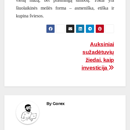
vieną mažą, bet prasmingą simbolį. Tokia yra
šiuolaikinės meilės forma – asmeniška, etiška ir
kupina šviesos.
Navigacija
Auksiniai
sužadėtuvių
tarp
žiedai, kaip
įrašų
investicija
By
Gorex