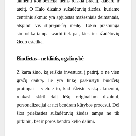
akmenų kompozicija jiems reiškia praeitį, dabartį ir
ateitį. O
Halo dizaino sužadėtuvių žiedas
, kuriame
centrinis akmuo yra apjuostas mažesniais deimantais,
atspindi vis stiprėjančią meilę. Tokia prasminga
simbolika tampa svarbi tiek pat, kiek ir sužadėtuvių
žiedo estetika.
Biudžetas – ne kliūtis, o galimybė
Z karta žino, ką reiškia investuoti į patirtį, o ne vien
gražų daiktą. Jie yra linkę paskirstyti biudžetą
protingai – vietoje to, kad išleistų viską akmeniui,
renkasi skirti dalį lėšų originaliam dizainui,
personalizacijai ar net bendram kūrybos procesui. Dėl
šios priežasties sužadėtuvių žiedas tampa ne tik
pirkiniu, bet ir poros bendro kelio dalimi.