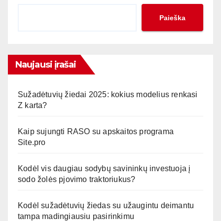
Paieška
Naujausi įrašai
Sužadėtuvių žiedai 2025: kokius modelius renkasi
Z karta?
Kaip sujungti RASO su apskaitos programa
Site.pro
Kodėl vis daugiau sodybų savininkų investuoja į
sodo žolės pjovimo traktoriukus?
Kodėl sužadėtuvių žiedas su užaugintu deimantu
tampa madingiausiu pasirinkimu