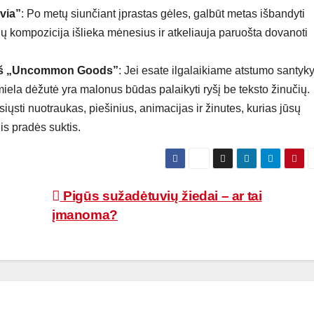
ivia”
: Po metų siunčiant įprastas gėles, galbūt metas išbandyti
ių kompozicija išlieka mėnesius ir atkeliauja paruošta dovanoti
 iš „Uncommon Goods”
: Jei esate ilgalaikiame atstumo santyk
iela dėžutė yra malonus būdas palaikyti ryšį be teksto žinučių.
ųsti nuotraukas, piešinius, animacijas ir žinutes, kurias jūsų
dis pradės suktis.
Pigūs sužadėtuvių žiedai – ar tai
įmanoma?