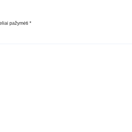
keliai pažymėti
*