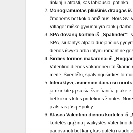
rinkinį ir atrasti, kas labiausiai patinka.
Monogramuotas pliušinis draugas iš 
žmonėms bet kokio amžiaus. Nors Šv. V
Village” miško gyvūnai yra rankų darbo 
SPA dovanų kortelė iš „Spafinder”
: 
SPA, siūlantys atpalaiduojančius gydym
dienos išvyka arba intymi romantinė ges
Širdies formos makaronai iš „Reggan
Valentino dienos vakarienei itališkame 
meile. Šventiški, spalvingi širdies form
Interaktyvi, asmeninė daina su nuotr
įamžinkite ją su šia šviečiančia plakete
bet kokios kitos pridėtinės žinutės. Norė
ji atsiras jūsų Spotify.
Klasės Valentino dienos kortelės iš „
kortelės grąžina į vaikystės Valentino 
padovanoti bet kam, kas galėtų naudoti