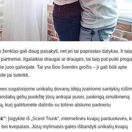
ženklas gali daug pasakyti, net jei tai paprastas dalykas. Ir taip
artneriai, ilgalaikiai draugai ar draugės, tai taip pat puiki proga
uos galvojate. Tai yra šios šventės grožis – ji gali būti apie
e jai suteikti.
mes sugalvojome unikalių dovanų idėjų įvairioms santykių rūši
nuostabų gėlių puokštę jūsų antrajai pusei, juokingą smulkmeną
, kurį galėtumėte dalintis su tolimo atstumo partneriu
nk”
: Įsigykite iš „Scent Trunk”, internetinės kvapų parduotuvės, k
s bei kvepalais. Jūsų mylimasis galės išbandyti unikalių kvapų