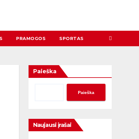
S
PRAMOGOS
SPORTAS
Paieška
Paieška
Naujausi įrašai