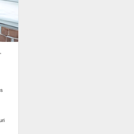
,
ms
uri