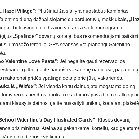
„Hazel Village”
: Pliušiniai žaislai yra nuostabus komfortas
alentino dieną dažnai siejame su parduotuvių meškiukais, „Ha
ir gali būti asmeninio dizaino su ranka siūtu monogramu.
Įsigijus „Spafinder” dovanų kortelę, bus rekomenduojami patikimi
us ir masažo terapiją. SPA seansas yra prabangi Galentino
ta.
o Valentine Love Pasta”
: Jei negalite gauti rezervacijos
restorane, galbūt galite paruošti vakarienę namuose, pagamintą
os makaronai pridės ypatingą detalę prie jūsų vakarienės.
auka iš „Witfox”
: Jei visada kartu dainuojate mėgstamą dainą,
. Jums reikės bendros nuotraukos, dainos pavadinimo, atlikėjo ir
dami klausytis dainos, galite nuskaityti unikalų kodą ant plaketė
School Valentine’s Day Illustrated Cards”
: Klasės dovanų
dienos prisiminimus. Ateina su pakankamai kortelių, kad galėtum
s Valentino dienos sveikinimu.