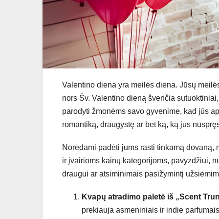
Valentino diena yra meilės diena. Jūsų meilės 
nors Šv. Valentino dieną švenčia sutuoktiniai, p
parodyti žmonėms savo gyvenime, kad jūs apie j
romantiką, draugystę ar bet ką, ką jūs nuspręsit
Norėdami padėti jums rasti tinkamą dovaną, 
ir įvairioms kainų kategorijoms, pavyzdžiui, 
draugui ar atsiminimais pasižymintį užsiėmimą
Kvapų atradimo paletė iš „Scent Tru
prekiauja asmeniniais ir indie parfumai