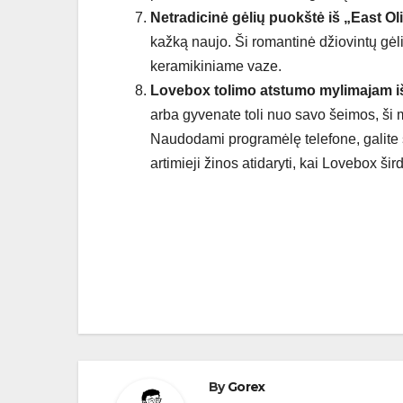
Netradicinė gėlių puokštė iš „East Ol
kažką naujo. Ši romantinė džiovintų gėl
keramikiniame vaze.
Lovebox tolimo atstumo mylimajam
arba gyvenate toli nuo savo šeimos, ši m
Naudodami programėlę telefone, galite si
artimieji žinos atidaryti, kai Lovebox šir
Navigacija
tarp
įrašų
By
Gorex