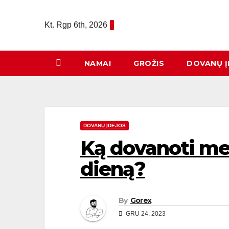
Eiti
prie
Kt. Rgp 6th, 2026
turinio
NAMAI
GROŽIS
DOVANŲ Į
DOVANŲ ĮDĖJOS
Ką dovanoti mer
dieną?
By
Gorex
GRU 24, 2023