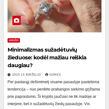
GROŽIS
Minimalizmas sužadėtuvių
žieduose: kodėl mažiau reiškia
daugiau?
2025 15 BIRŽELIO
GOREX
Per pastarąjį dešimtmetį visame pasaulyje pastebima
tendencija – nuo perdėto prabangos siekimo grįžtama
prie paprastumo. Ši kryptis jaučiasi ne tik madoje ar
interjere, bet ir sužadėtuvių žiedų pasaulyje. Vis