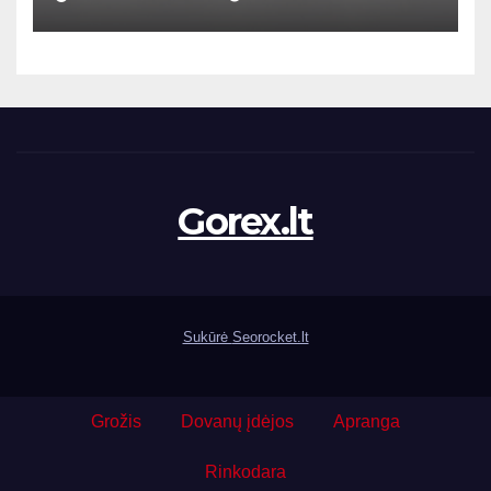
Gorex.lt
Sukūrė
Seorocket.lt
Grožis
Dovanų įdėjos
Apranga
Rinkodara