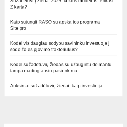
Sužadėtuvių žiedai 2025: kokius modelius renkasi
Z karta?
Kaip sujungti RASO su apskaitos programa
Site.pro
Kodėl vis daugiau sodybų savininkų investuoja į
sodo žolės pjovimo traktoriukus?
Kodėl sužadėtuvių žiedas su užaugintu deimantu
tampa madingiausiu pasirinkimu
Auksiniai sužadėtuvių žiedai, kaip investicija