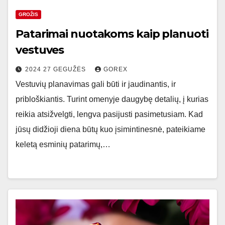
GROŽIS
Patarimai nuotakoms kaip planuoti
vestuves
2024 27 GEGUŽĖS
GOREX
Vestuvių planavimas gali būti ir jaudinantis, ir
pribloškiantis. Turint omenyje daugybę detalių, į kurias
reikia atsižvelgti, lengva pasijusti pasimetusiam. Kad
jūsų didžioji diena būtų kuo įsimintinesnė, pateikiame
keletą esminių patarimų,…