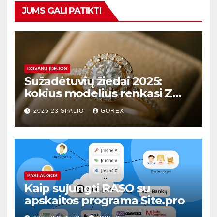
JUMS GALI PATIKTI
DOVANŲ ĮDĖJOS
Sužadėtuvių žiedai 2025:
kokius modelius renkasi Z
karta?
2025 23 SPALIO
GOREX
PASLAUGOS
Kaip sujungti RASO su
apskaitos programa Site.pro