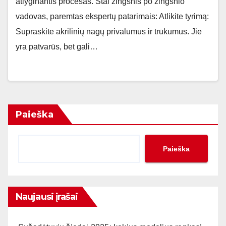
atlyginantis procesas. Štai žingsnis po žingsnio
vadovas, paremtas ekspertų patarimais: Atlikite tyrimą:
Supraskite akrilinių nagų privalumus ir trūkumus. Jie
yra patvarūs, bet gali…
Paieška
Paieška
Naujausi įrašai