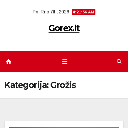
Eiti
Pn. Rgp 7th, 2026
4:21:56 AM
prie
turinio
Gorex.lt
Kategorija:
Grožis