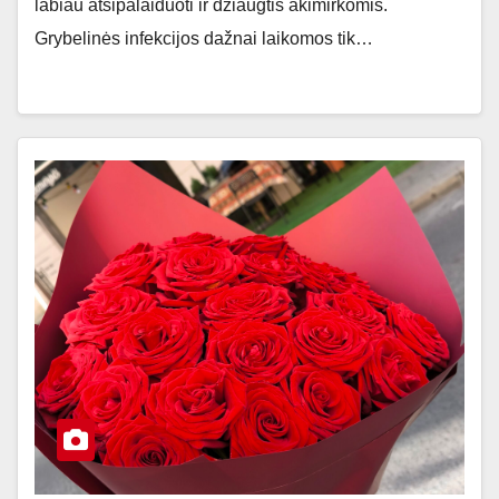
labiau atsipalaiduoti ir džiaugtis akimirkomis.
Grybelinės infekcijos dažnai laikomos tik…