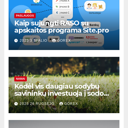
PASLAUGOS
Kaip sujungti RASO su
apskaitos programa Site.pro
2025 3 SPALIO
GOREX
NAMAI
Kodėl vis daugiau sodybų
savininkų investuoja į sodo
žolės pjovimo traktoriukus?
2025 26 RUGSĖJO
GOREX