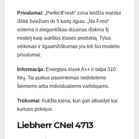
Privalumai:
„PerfectFresh” zona leidžia maistui
išlikti šviežiam iki 5 kartų ilgiau. „No Frost”
sistema ir elegantiškas dizainas išskiria šį
modelį kaip aukštos klasės produktą. Tylus
veikimas ir ilgaamžiškumas yra kiti šio modelio
privalumai.
Informacija:
Energijos klasė A++ ir talpa 310
litrų. Tai puikus pasirinkimas nedidelėms
šeimoms arba individualiems vartotojams.
Trūkumai:
Aukšta kaina, kuri gali atbaidyti kai
kuriuos pirkėjus.
Liebherr CNel 4713