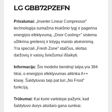
LG GBB72PZEFN
Privalumai:
„Inverter Linear Compressor”
technologija sumažina triukšmo lygį ir pagerina
energijos efektyvumą. „Door Cooling+” sistema
užtikrina greitesnį ir tolygų maisto atvėsinimą.
Yra speciali „Fresh Zone” stalčius, skirtas
daržovių ir vaisių šviežumui išlaikyti.
Informacija:
Šio modelio bendroji talpa yra 384
litrai, o energijos efektyvumas atitinka A++
klasę. Šaldytuvas taip pat turi „No Frost”
funkciją.
Trūkumai:
Kai kurie vartotojai pažymi, kad
šaldytuvo durys atsidaro gana sunkiai.