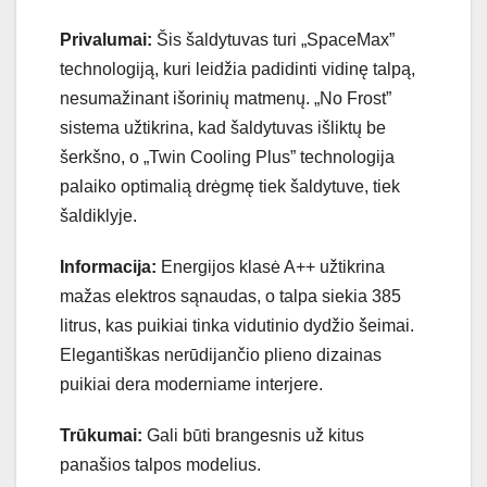
Privalumai:
Šis šaldytuvas turi „SpaceMax”
technologiją, kuri leidžia padidinti vidinę talpą,
nesumažinant išorinių matmenų. „No Frost”
sistema užtikrina, kad šaldytuvas išliktų be
šerkšno, o „Twin Cooling Plus” technologija
palaiko optimalią drėgmę tiek šaldytuve, tiek
šaldiklyje.
Informacija:
Energijos klasė A++ užtikrina
mažas elektros sąnaudas, o talpa siekia 385
litrus, kas puikiai tinka vidutinio dydžio šeimai.
Elegantiškas nerūdijančio plieno dizainas
puikiai dera moderniame interjere.
Trūkumai:
Gali būti brangesnis už kitus
panašios talpos modelius.