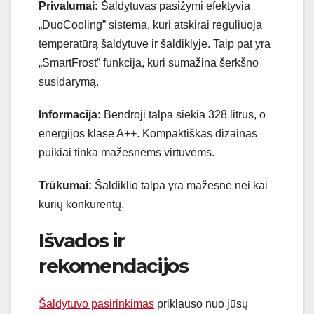
Privalumai:
Šaldytuvas pasižymi efektyvia
„DuoCooling” sistema, kuri atskirai reguliuoja
temperatūrą šaldytuve ir šaldiklyje. Taip pat yra
„SmartFrost” funkcija, kuri sumažina šerkšno
susidarymą.
Informacija:
Bendroji talpa siekia 328 litrus, o
energijos klasė A++. Kompaktiškas dizainas
puikiai tinka mažesnėms virtuvėms.
Trūkumai:
Šaldiklio talpa yra mažesnė nei kai
kurių konkurentų.
Išvados ir
rekomendacijos
Šaldytuvo pasirinkimas
priklauso nuo jūsų