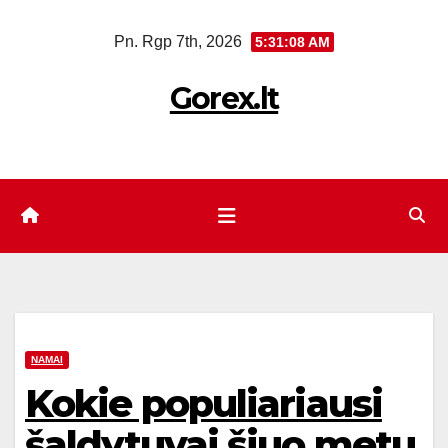
Eiti
Pn. Rgp 7th, 2026
5:31:08 AM
prie
turinio
Gorex.lt
NAMAI
Kokie populiariausi
šaldytuvai šiuo metu