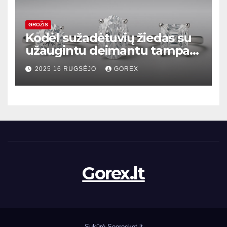
GROŽIS
Kodėl sužadėtuvių žiedas su
užaugintu deimantu tampa
madingiausiu pasirinkimu
2025 16 RUGSĖJO
GOREX
Gorex.lt
Sukūrė
Seorocket.lt