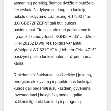
asmeninių poreikių, šeimos dydžio ir biudžeto.
Jei ieškote šaldytuvo su daugeliu funkcijų ir
aukštu efektyvumu, „Samsung RB7300T” ar
„LG GBB72PZEFN” gali būti puikūs
pasirinkimai. Tiems, kurie nori patikimumo ir
ilgaamžiškumo, „Bosch KGN39VL35” ar „Miele
KFN 28132 D ws” yra solidūs variantai.
„Whirlpool W7 821O K” ir „Liebherr CNel 4713”
pasižymi puikiu funkcionalumu už prieinamą
kainą.
Rinkdamiesi šaldytuvą, atsižvelkite į jo talpą,
energijos efektyvumą ir papildomas funkcijas,
kurios gali pagerinti jūsų kasdienį gyvenimą.
Investuodami į kokybišką modelį, galite
užtikrinti ilgalaikį komfortą ir patogumą.