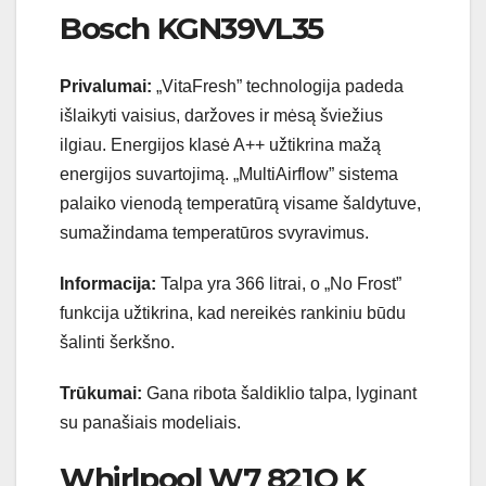
Bosch KGN39VL35
Privalumai:
„VitaFresh” technologija padeda
išlaikyti vaisius, daržoves ir mėsą šviežius
ilgiau. Energijos klasė A++ užtikrina mažą
energijos suvartojimą. „MultiAirflow” sistema
palaiko vienodą temperatūrą visame šaldytuve,
sumažindama temperatūros svyravimus.
Informacija:
Talpa yra 366 litrai, o „No Frost”
funkcija užtikrina, kad nereikės rankiniu būdu
šalinti šerkšno.
Trūkumai:
Gana ribota šaldiklio talpa, lyginant
su panašiais modeliais.
Whirlpool W7 821O K