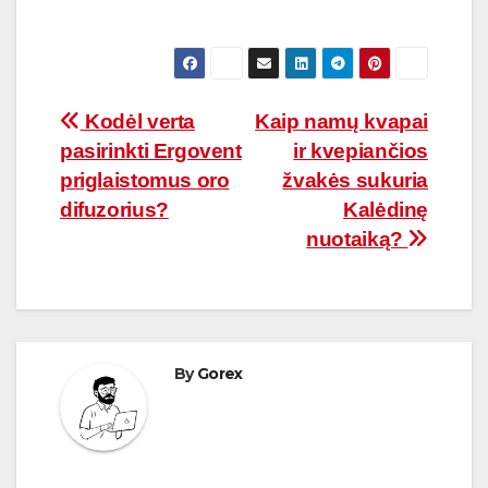
Navigacija
Kodėl verta
Kaip namų kvapai
pasirinkti Ergovent
ir kvepiančios
tarp
priglaistomus oro
žvakės sukuria
įrašų
difuzorius?
Kalėdinę
nuotaiką?
By
Gorex