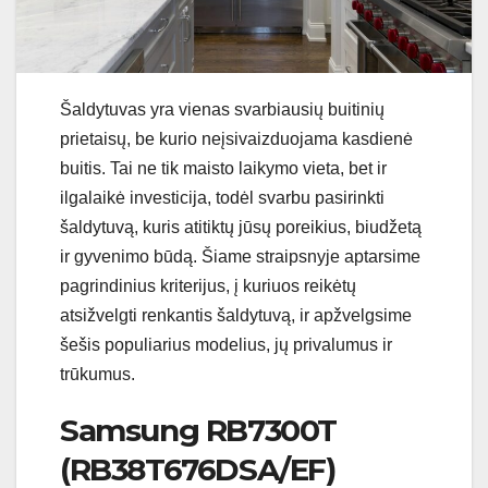
Šaldytuvas yra vienas svarbiausių buitinių
prietaisų, be kurio neįsivaizduojama kasdienė
buitis. Tai ne tik maisto laikymo vieta, bet ir
ilgalaikė investicija, todėl svarbu pasirinkti
šaldytuvą, kuris atitiktų jūsų poreikius, biudžetą
ir gyvenimo būdą. Šiame straipsnyje aptarsime
pagrindinius kriterijus, į kuriuos reikėtų
atsižvelgti renkantis šaldytuvą, ir apžvelgsime
šešis populiarius modelius, jų privalumus ir
trūkumus.
Samsung RB7300T
(RB38T676DSA/EF)