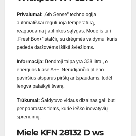
Privalumai:
„6th Sense” technologija
automatiškai reguliuoja temperatūrą,
reaguodama į aplinkos sąlygas. Modelis turi
„FreshBox+” stalčių su drėgmės valdymu, kuris
padeda daržovėms išlikti šviežioms.
Informacija:
Bendroji talpa yra 338 litrai, o
energijos klasė A++. Nerūdijančio plieno
paviršius atsparus pirštų antspaudams, todėl
lengva palaikyti švarą.
Trūkumai:
Šaldytuvo vidaus dizainas gali būti
per paprastas tiems, kurie ieško inovatyvių
sprendimų.
Miele KFN 28132 D ws